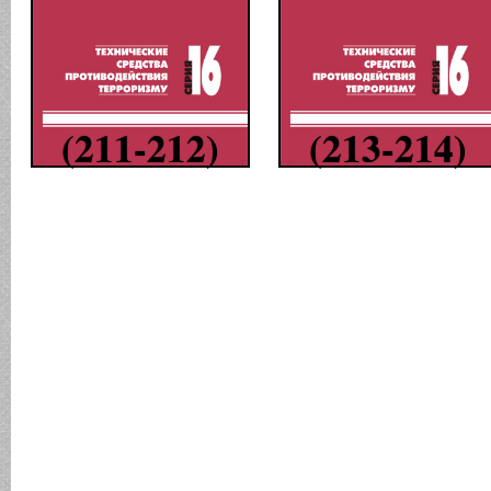
(211-212)
(213-214)