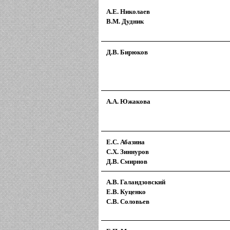
А.Е. Николаев
В.М. Дудник
Д.В. Бирюков
А.А. Южакова
Е.С. Абазина
С.Х. Зиннуров
Д.В. Смирнов
А.В. Галандзовский
Е.В. Куценко
С.В. Соловьев