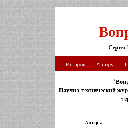
Воп
Серия 
История
Автору
Р
"Воп
Научно-технический журн
те
Авторы