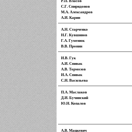
Р.П. Власов
С.Г. Спиридонов
М.А. Александров
А.И. Карин
А.Н. Старченко
Н.Г. Кувшинов
Г.А. Гуменюк
В.В. Пронин
И.В. Гук
А.И. Спивак
А.В. Тормозов
И.А. Спивак
С.Н. Васильева
П.А. Маслаков
Д.И. Бучинский
Ю.Н. Копалов
А.В. Мацкевич