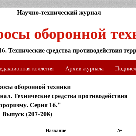
Научно-технический журнал
росы оборонной тех
16. Технические средства противодействия тер
едакционная коллегия
Архив журнала
Подпис
росы оборонной техники
ал. Технические средства противодействия
рроризму. Серия 16."
Выпуск (207-208)
Название
№