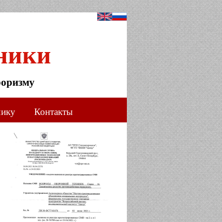
ники
роризму
чику
Контакты