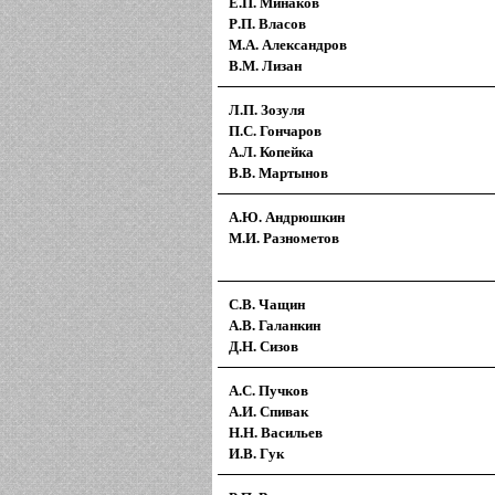
Е.П. Минаков
Р.П. Власов
М.А. Александров
В.М. Лизан
Л.П. Зозуля
П.С. Гончаров
А.Л. Копейка
В.В. Мартынов
А.Ю. Андрюшкин
М.И. Разнометов
С.В. Чащин
А.В. Галанкин
Д.Н. Сизов
А.С. Пучков
А.И. Спивак
Н.Н. Васильев
И.В. Гук