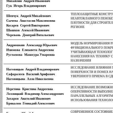
Михайлин Андрей Иванович
Гук Игорь Владимирович
ТЕПЛОЗАЩИТНЫЕ КОНСТРУ
Шевчук Андрей Михайлович
НЕАВТОКЛАВНОГО ПЕНОБЕ
Сычева Анастасия Максимовна
ПЛОТНОСТИ ДЛЯ СТРОИТЕЛ
Косарев Сергей Викторович
РЕГИОНЕ
Шашков Алексей Иванович
Черевань Дмитрий Витальевич
МОДЕЛЬ НОРМИРОВАНИЯ РА
Андрюшкин Александр Юрьевич
ФУНКЦИОНАЛЬНОГО ПОКРЫ
Изюмова Елизавета Андреевна
УЧИТЫВАЮЩАЯ ТЕХНОЛОГ
Рустамова Машхура Умаровна
НАНЕСЕНИЯ НА ТЕХНИКУ 
НАЗНАЧЕНИЯ
ИССЛЕДОВАНИЕ ВЛИЯНИЯ
Наговицын Андрей Владимирович
ПОВЕРХНОСТИ И ПОМЕХ Н
Сафаралеев Василий Арифович
УВЕРЕННОГО ПРИЕМА В СД
Наговицына Алла Николаевна
ИССЛЕДОВАНИЕ ВОЗМОЖН
Неретина Кристина Андреевна
ОПЕРАТИВНОСТИ ВЫПОЛНЕ
Лохвицкий Владимир Александрович
ПАРАЛЛЕЛЬНЫХ АЛГОРИТМ
Захаров Анатолий Иванович
ИСПОЛЬЗОВАНИЯ ТЕХНОЛО
Брякалов Геннадий Алексеевич
СОВРЕМЕННОЕ СОСТОЯНИЕ