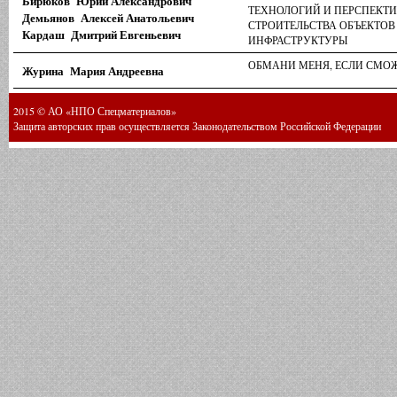
Бирюков Юрий Александрович
ТЕХНОЛОГИЙ И ПЕРСПЕКТИ
Демьянов Алексей Анатольевич
СТРОИТЕЛЬСТВА ОБЪЕКТОВ
Кардаш Дмитрий Евгеньевич
ИНФРАСТРУКТУРЫ
ОБМАНИ МЕНЯ, ЕСЛИ СМО
Журина Мария Андреевна
2015 © АО «НПО Спецматериалов»
Защита авторских прав осуществляется Законодательством Российской Федерации