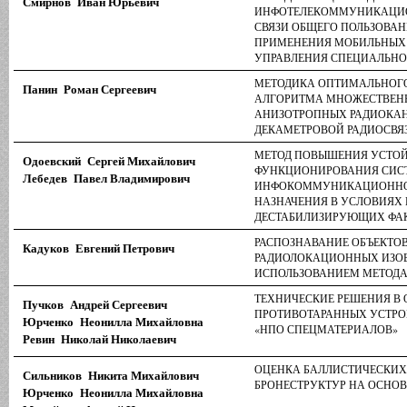
Смирнов Иван Юрьевич
ИНФОТЕЛЕКОММУНИКАЦИО
СВЯЗИ ОБЩЕГО ПОЛЬЗОВАН
ПРИМЕНЕНИЯ МОБИЛЬНЫХ
УПРАВЛЕНИЯ СПЕЦИАЛЬНО
МЕТОДИКА ОПТИМАЛЬНОГО
Панин Роман Сергеевич
АЛГОРИТМА МНОЖЕСТВЕНН
АНИЗОТРОПНЫХ РАДИОКАН
ДЕКАМЕТРОВОЙ РАДИОСВЯ
МЕТОД ПОВЫШЕНИЯ УСТО
Одоевский Сергей Михайлович
ФУНКЦИОНИРОВАНИЯ СИС
Лебедев Павел Владимирович
ИНФОКОММУНИКАЦИОННО
НАЗНАЧЕНИЯ В УСЛОВИЯХ 
ДЕСТАБИЛИЗИРУЮЩИХ ФА
РАСПОЗНАВАНИЕ ОБЪЕКТОВ
Кадуков Евгений Петрович
РАДИОЛОКАЦИОННЫХ ИЗО
ИСПОЛЬЗОВАНИЕМ МЕТОДА
ТЕХНИЧЕСКИЕ РЕШЕНИЯ В
Пучков Андрей Сергеевич
ПРОТИВОТАРАННЫХ УСТРО
Юрченко Неонилла Михайловна
«НПО СПЕЦМАТЕРИАЛОВ»
Ревин Николай Николаевич
ОЦЕНКА БАЛЛИСТИЧЕСКИХ
Сильников Никита Михайлович
БРОНЕСТРУКТУР НА ОСНОВ
Юрченко Неонилла Михайловна