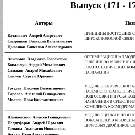
Выпуск (171 - 1
Авторы
Наз
ПРИНЦИПЫ ПОСТРОЕНИЯ С
Катанович Андрей Андреевич
ШИРОКОПОЛОСНОЙ СВЯЗИ
Сызранцев Геннадий Валентинович
Цыванюк Вячеслав Александрович
ОПТИМИЗАЦИОННАЯ МОДЕ
Анисимов Владимир Георгиевич
РЕШЕНИЙ ПО РАЗВИТИЮ С
Ковальчук Андрей Михайлович
РОБОТОТЕХНИЧЕСКИХ КОМ
Сазыкин Андрей Михайлович
НАЗНАЧЕНИЯ
Сысуев Сергей Юрьевич
МОДЕЛЬ ЭЛЕКТРИЧЕСКОЙ 
Груздев Николай Валентинович
НАЗЕМНОГО ТЕХНОЛОГИЧЕ
Тарасов Анатолий Геннадьевич
ПОДГОТОВКИ И ПУСКА РА
Миляев Илья Константинович
НАЗНАЧЕНИЯ И СРЕДСТВ И
КОМПЛЕКСА КОСМОДРОМА
МОДЕЛИ ОЦЕНКИ И ПРОГН
Шалковский Алексей Геннадьевич
ПОКАЗАТЕЛЕЙ В КРИЗИСНЫ
Подчуфаров Андрей Юрьевич
ЦИФРОВЫХ ДВОЙНИКОВ С
Галкина Анастасия Николаевна
Аустер Иван Александрович