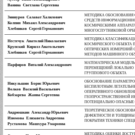
Ванина Светлана Сергеевна
МЕТОДИКА ОБОСНОВАНИЯ 
Зиннуров Салават Халилович
СРЕДСТВ ИНФОРМАЦИОННО
Колпин Михаил Александрович
КОСМИЧЕСКИМИ АППАРАТ
Хлебников Сергей Германович
МНОГОСПУТНИКОВОЙ ОРБ
МЕТОДИКА КЛАССИФИКАЦ
Нестечук Анатолий Николаевич
КОСМИЧЕСКОГО ОБЪЕКТА П
Крупский Кирилл Анатольевич
ОПТИЧЕСКИХ ИЗМЕРЕНИЙ 
Хлебников Сергей Германович
МЕТОДОВ МАШИННОГО ОБ
МАТЕМАТИЧЕСКАЯ МОДЕЛ
Парфиров Виталий Александрович
ПЕРЕМЕЩЕНИЙ ЛОКАЛЬНО 
ГРУППОВОГО ОБЪЕКТА
ОБОСНОВАНИЕ ПАРАМЕТРО
Никульшин Борис Юрьевич
БЕСПИЛОТНЫМ ЛЕТАТЕЛЬН
Волков Василий Васильевич
ОПЕРАТИВНОГО ОБНОВЛЕН
Кобзарева Жанна Сергеевна
ГЕОПРОСТРАНСТВЕННОЙ 
ПОТЕНЦИАЛЬНО ОПАСНЫЕ 
ТЕОРЕТИЧЕСКОЕ ОБОСНОВ
Андрюшкин Александр Юрьевич
ДЕФЕКТНОСТИ И ТОЛЩИН
Изюмова Елизавета Андреевна
ПОКРЫТИЯ ТЕХНИКИ СПЕЦ
Рустамова Машхура Умаровна
МЕТОДИКА ОЦЕНКИ ДОСТУ