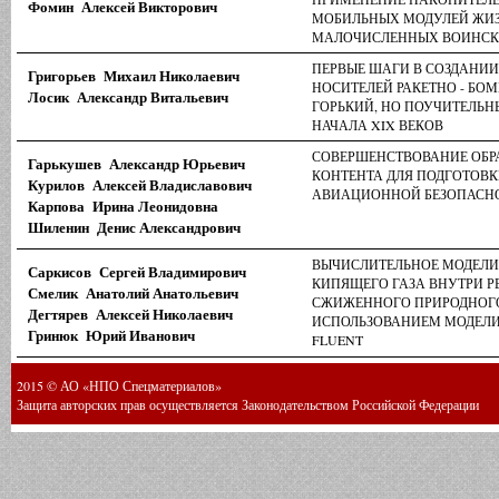
Фомин Алексей Викторович
МОБИЛЬНЫХ МОДУЛЕЙ ЖИ
МАЛОЧИСЛЕННЫХ ВОИНСК
ПЕРВЫЕ ШАГИ В СОЗДАНИ
Григорьев Михаил Николаевич
НОСИТЕЛЕЙ РАКЕТНО - БО
Лосик Александр Витальевич
ГОРЬКИЙ, НО ПОУЧИТЕЛЬНЫ
НАЧАЛА XIX ВЕКОВ
СОВЕРШЕНСТВОВАНИЕ ОБР
Гарькушев Александр Юрьевич
КОНТЕНТА ДЛЯ ПОДГОТОВ
Курилов Алексей Владиславович
АВИАЦИОННОЙ БЕЗОПАСН
Карпова Ирина Леонидовна
Шиленин Денис Александрович
ВЫЧИСЛИТЕЛЬНОЕ МОДЕЛИ
Саркисов Сергей Владимирович
КИПЯЩЕГО ГАЗА ВНУТРИ РЕ
Смелик Анатолий Анатольевич
СЖИЖЕННОГО ПРИРОДНОГО
Дегтярев Алексей Николаевич
ИСПОЛЬЗОВАНИЕМ МОДЕЛИ
Гринюк Юрий Иванович
FLUENT
2015 © АО «НПО Спецматериалов»
Защита авторских прав осуществляется Законодательством Российской Федерации