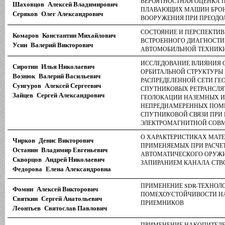
ВЕРОЯТНОСТНАЯ ОЦЕНКА 
Шаховцов Алексей Владимирович
ПЛАВАЮЩИХ МАШИН БРО
Серяков Олег Александрович
ВООРУЖЕНИЯ ПРИ ПРЕОДО
СОСТОЯНИЕ И ПЕРСПЕКТИВ
Комаров Константин Михайлович
ВСТРОЕННОГО ДИАГНОСТИ
Усин Валерий Викторович
АВТОМОБИЛЬНОЙ ТЕХНИК
ИССЛЕДОВАНИЕ ВЛИЯНИЯ
Сиротин Илья Николаевич
ОРБИТАЛЬНОЙ СТРУКТУРЫ
Вознюк Валерий Васильевич
РАСПРЕДЕЛЕННОЙ СЕТИ Г
Сунгуров Алексей Сергеевич
СПУТНИКОВЫХ РЕТРАНСЛЯ
Зайцев Сергей Александрович
ГЕОЛОКАЦИИ НАЗЕМНЫХ 
НЕПРЕДНАМЕРЕННЫХ ПОМ
СПУТНИКОВОЙ СВЯЗИ ПРИ 
ЭЛЕКТРОМАГНИТНОЙ СОВ
О ХАРАКТЕРИСТИКАХ МАТЕ
Чирков Денис Викторович
ПРИМЕНЯЕМЫХ ПРИ РАСЧЕ
Останин Владимир Евгеньевич
АВТОМАТИЧЕСКОГО ОРУЖ
Скворцов Андрей Николаевич
ЗАПИРАНИЕМ КАНАЛА СТВ
Федорова Елена Александровна
ПРИМЕНЕНИЕ SDR-ТЕХНОЛ
Фомин Алексей Викторович
ПОМЕХОУСТОЙЧИВОСТИ 
Святкин Сергей Анатольевич
ПРИЕМНИКОВ
Леонтьев Святослав Павлович
ПРИМЕНЕНИЕ НАКОПИТЕЛЕ