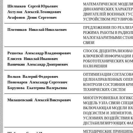
МАТЕМАТИЧЕСКОЕ МОДЕЛ
Шелпаков Сергей Юрьевич
ДИНАМИЧЕСКИХ ХАРАКТЕР
Ахтулов Алексей Леонидович
ДВИГАТЕЛЕЙ ВОЕННЫХ ГУ
Агафонов Денис Сергеевич
УСТРОЙСТВОМ РЕГУЛИРОВ
ПРЕДЛОЖЕНИЯ ПО РЕАЛИЗ
Плотников Николай Николаевич
РЕЖИМА РАБОТЫ В РАДИОЛ
МАЛОГАБАРИТНЫМИ СТАН
СВЯЗИ
СПОСОБ ДЕЦЕНТРАЛИЗОВА
Решотка Александр Владимирович
КЛЮЧЕВОЙ ИНФОРМАЦИИ 
Елисеев Николай Иванович
РОБОТОТЕХНИЧЕСКИХ КОМ
Ваничкин Александр Дмитриевич
НАЗНАЧЕНИЯ
ОПТИМИЗАЦИЯ СОГЛАСОВ
Волков Валерий Федорович
ЦЕЛЕНАПРАВЛЕННЫХ ОПЕР
Пономарев Александр Сергеевич
КОНТРОЛЯ СОСТОЯНИЯ КР
Борунова Екатерина Валерьевна
ТЕХНИЧЕСКИХ СИСТЕМ
МНОГОУРОВНЕВАЯ ЛОГИКО
Милашевский Алексей Викторович
МОДЕЛЬ УЗЛА СВЯЗИ СПЕЦ
ВКЛЮЧАЮЩАЯ МОДЕЛИ ВХО
ПОДСИСТЕМ И ЭЛЕМЕНТОВ
УСЛОВИЯХ ВОЗДЕЙСТВИЯ 
ДЕСТАБИЛИЗИРУЮЩИХ ФА
МЕТОДИЧЕСКИЕ ПРИНЦИПЫ