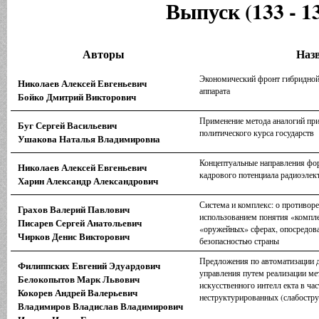
Выпуск (133 - 1
Авторы
Наз
Экономический фронт гибридной
Николаев Алексей Евгеньевич
аппарата
Бойко Дмитрий Викторович
Применение метода аналогий пр
Буг Сергей Васильевич
политического курса государств
Ушакова Наталья Владимировна
Концептуальные направления фо
Николаев Алексей Евгеньевич
кадрового потенциала радиоэле
Харин Александр Александрович
Система и комплекс: о противоре
Грахов Валерий Павлович
использованием понятия «компле
Писарев Сергей Анатольевич
«оружейных» сферах, опосредова
Чирков Денис Викторович
безопасностью страны
Предложения по автоматизации д
Филиппских Евгений Эдуардович
управления путем реализации ме
Белокопытов Марк Львович
искусственного интелл екта в час
Кокорев Андрей Валерьевич
неструктурированных (слабостр
Владимиров Владислав Владимирович