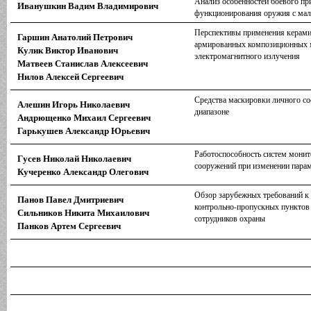
Анализ особенностей боевого пр
Иванушкин Вадим Владимирович
функционирования оружия с ма
Перспективы применения керами
Гаршин Анатолий Петрович
армированных композиционных м
Кулик Виктор Иванович
электромагнитного излучения
Матвеев Станислав Алексеевич
Нилов Алексей Сергеевич
Средства маскировки личного со
Алешин Игорь Николаевич
диапазоне
Андрющенко Михаил Сергеевич
Гарькушев Александр Юрьевич
Работоспособность систем монит
Гусев Николай Николаевич
сооружений при изменении парам
Кучеренко Александр Олегович
Обзор зарубежных требований к 
Панов Павел Дмитриевич
контрольно-пропускных пунктов
Сильников Никита Михаилович
сотрудников охраны
Панков Артем Сергеевич