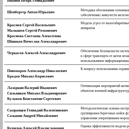
Иванов Игорь Геннадьевич
Методика обоснования основны
Шенбергер Антон Юрьевич
(обеспечения) живучести железн
Модель угроз от малогабаритны
Краснов Сергей Васильевич
аппаратов
Малышев Сергей Романович
Краснова Светлана Алексеевна
Шишков Вячеслав Александрович
Обеспечение безопасности систе
Черкасов Алексей Александрович
в сфере транспорта от актов нез
использованием информационны
К вопросу использования охранн
Пивоваров Александр Николаевич
Бродов Михаил Борисович
Оптимизация мероприятий актив
Лазоркин Валерий Иванович
объектов военной инфраструкту
Сильников Михаил Владимирович
Кулаков Константин Сергеевич
Методологические основы постр
Сызранцев Геннадий Валентинович
группировки береговых войск фл
Сазыкин Андрей Михайлович
управления оперативными морск
Оценка эффективности модели р
Курилов Алексей Владиславович