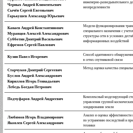
инженерно-разведывательного до
Черных Андрей Климентьевич
неопределенности
Сычёв Сергей Евгеньевич
Гарькушев Александр Юрьевич
Модели функционирования транс
Канаев Андрей Константинович
специального назначения с учет
Муравцов Алексей Александрович
структуры сети в условиях дес
Субботин Дмитрий Васильевич
информационных воздействий
Ефремов Сергей Павлович
Способ адаптивного обнаружения
Кузин Павел Игоревич
в сетях спутниковой связи
Метод оценки качества специаль
Старчуков Дмитрий Сергеевич
Буслов Андрей Александрович
Кириллов Игорь Геннадьевич
Лебедь Богдан Петрович
Комплексный моделирующий стен
Подчуфаров Андрей Андреевич
управления группой космических
зондирования земли
Анализ и оценка эффективности 
Любимов Игорь Владимирович
по устранению последствий и пр
Яковлев Сергей Александрович
техники