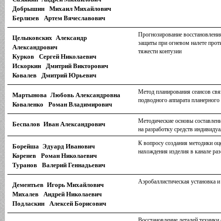
Добрышин Михаил Михайлович
Берлизев Артем Вячеславович
Прогнозирование восстановления
Целыковских Александр
защиты при огневом налете прот
Александрович
тяжести контузии
Курков Сергей Николаевич
Искоркин Дмитрий Викторович
Ковалев Дмитрий Юрьевич
Метод планирования сеансов свя
Мартынова Любовь Александровна
подводного аппарата планерного
Коваленко Роман Владимирович
Методические основы составлени
Беспалов Иван Александрович
на разработку средств индивиду
К вопросу создания методики оц
Борейша Эдуард Иванович
нахождения изделия в канале ра
Коренев Роман Николаевич
Туранов Валерий Геннадьевич
Аэробаллистическая установка и
Дементьев Игорь Михайлович
Михалев Андрей Николаевич
Подласкин Алексей Борисович
Восстановление деталей техники 