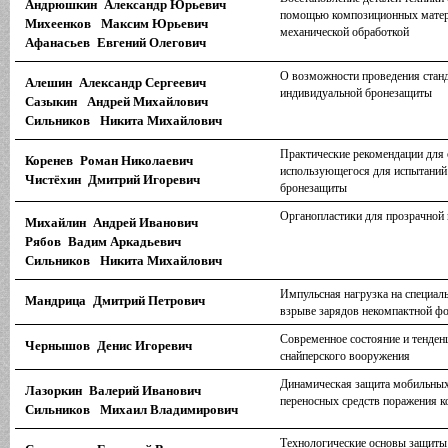
Андрюшкин Александр Юрьевич
помощью композиционных матер
Михеенков Максим Юрьевич
механической обработкой
Афанасьев Евгений Олегович
О возможности проведения станд
Алешин Александр Сергеевич
индивидуальной бронезащиты
Сазыкин Андрей Михайлович
Сильников Никита Михайлович
Практические рекомендации для 
Коренев Роман Николаевич
использующегося для испытаний
Чистёхин Дмитрий Игоревич
бронезащиты
Органопластики для прозрачной
Михайлин Андрей Иванович
Рябов Вадим Аркадьевич
Сильников Никита Михайлович
Импульсная нагрузка на специал
Мандрица Дмитрий Петрович
взрыве зарядов некомпактной ф
Современное состояние и тенден
Чернышов Денис Игоревич
снайперского вооружения
Динамическая защита мобильных
Лазоркин Валерий Иванович
переносных средств поражения 
Сильников Михаил Владимирович
Технологические основы защит