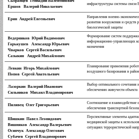
Сызранцев Геннадий Валентинович
инфраструктуры системы связи 
Ершов Валерий Николаевич
Направления военно-экономичес
Ерин Андрей Евгеньевич
развития вооружения и средств 
биологической защиты
Формирование систем поддержки
Ведерников Юрий Вадимович
информационно-управляющих ко
Гарькушев Александр Юрьевич
назначения
Чварков Сергей Васильевич
Сазыкин Андрей Михайлович
Планирование применения робот
Левкин Игорь Михайлович
воздушного базирования в райо
Попов Сергей Анатольевич
Выбор оптимального сочетания 
Лазоркин Валерий Иванович
обеспечению живучести объекта
Сильников Михаил Владимирович
Соотношение и взаимодействие 
Пилявец Олег Григорьевич
обеспечения транспортной безоп
Перспективные элементы адаптац
Шишкин Павел Леонидович
медицинской защиты к использо
Вишняков Александр Валерьевич
ситуациях террористической нап
Осипчук Александр Олегович
Субачев Сергей Владимирович