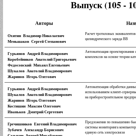
Выпуск (105 - 1
Авторы
Наз
Расчет тротиловых эквивалентов
Охитин Владимир Николаевич
цилиндрического заряда ВВ
Меньшаков Сергей Степанович
Автоматизация проектирования 
Гурьянов Андрей Владимирович
комплексов на основе теории кат
Коробейников Анатолий Григорьевич
Федосовский Михаил Евгеньевич
Шукалов Анатолий Владимирович
Жаринов Игорь Олегович
Автоматизация обработки данных
Гурьянов Андрей Владимирович
использованием клиент-серверн
Шукалов Анатолий Владимирович
на приборостроительном предпр
Жаринов Игорь Олегович
Костишин Максим Олегович
Иваньков Дмитрий Сергеевич
Предложения по повышению быс
Гречишников Евгений Владимирович
системы мониторинга компьютер
Зубачев Александр Борисович
единую сеть электросвязи
Сазыкин Андрей Михайлович