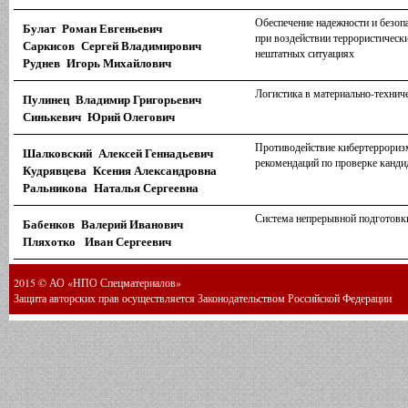
Обеспечение надежности и безоп
Булат Роман Евгеньевич
при воздействии террористически
Саркисов Сергей Владимирович
нештатных ситуациях
Руднев Игорь Михайлович
Логистика в материально-технич
Пулинец Владимир Григорьевич
Синькевич Юрий Олегович
Противодействие кибертеррориз
Шалковский Алексей Геннадьевич
рекомендаций по проверке кандид
Кудрявцева Ксения Александровна
Ральникова Наталья Сергеевна
Система непрерывной подготовк
Бабенков Валерий Иванович
Пляхотко Иван Сергеевич
2015 © АО «НПО Спецматериалов»
Защита авторских прав осуществляется Законодательством Российской Федерации