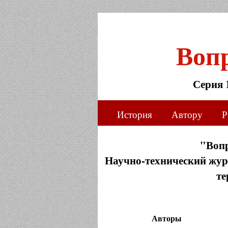
Воп
Серия 
История
Автору
Р
"Воп
Научно-технический журн
те
Авторы