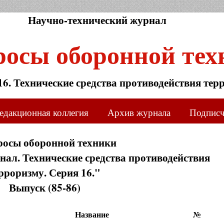
Научно-технический журнал
росы оборонной тех
16. Технические средства противодействия тер
едакционная коллегия
Архив журнала
Подпис
росы оборонной техники
ал. Технические средства противодействия
рроризму. Серия 16."
Выпуск (85-86)
Название
№