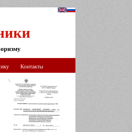
ники
роризму
чику
Контакты